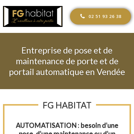
Aller
au
02 51 93 26 38
contenu
Entreprise de pose et de
maintenance de porte et de
portail automatique en Vendée
FG HABITAT
AUTOMATISATION : besoin d’une
pose, d’une maintenance ou d’un